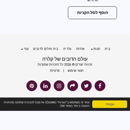
₪
19.90
הוסף לסל הקניות
בית
חנות
אודות
גלריה
בית חולים לדובים
עוד
עולם הדובים של קלרה
זכויות יוצרים © 2026 כל הזכויות שמורות
תנאי שימוש
|
פרטיות
אתר זה משתמש ב"עוגיות" (Cookie) על-מנת להבטיח שתהנה מהחוויה
הבנתי!
הטובה ביותר באתר שלך.