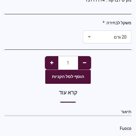
מק"ט / ברקוד::
15111114
משקל לבחירה:
*
20 גרם
הוסף לסל הקניות
קרא עוד
תיאור
Fuoco