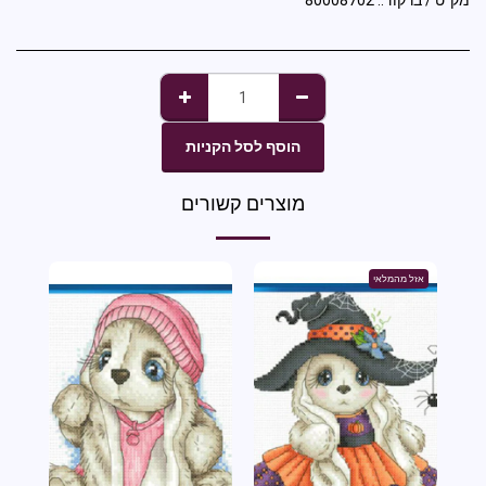
מק"ט / ברקוד::
80008702
הוסף לסל הקניות
מוצרים קשורים
אזל מהמלאי