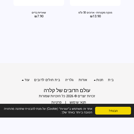
מנקה מקטרות - ארוכים 50 ס"מ
שאריות בדים
₪
7.90
₪
13.90
בית
חנות
אודות
גלריה
בית חולים לדובים
עוד
עולם הדובים של קלרה
זכויות יוצרים © 2026 כל הזכויות שמורות
תנאי שימוש
|
פרטיות
אתר זה משתמש ב"עוגיות" (Cookie) על-מנת להבטיח שתהנה מהחוויה
הבנתי!
הטובה ביותר באתר שלך.