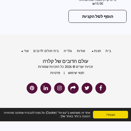
בד טריקו דק לבובות - צבע חום כהה
₪
15.00
הוסף לסל הקניות
בית
חנות
אודות
גלריה
בית חולים לדובים
עוד
עולם הדובים של קלרה
זכויות יוצרים © 2026 כל הזכויות שמורות
תנאי שימוש
|
פרטיות
אתר זה משתמש ב"עוגיות" (Cookie) על-מנת להבטיח שתהנה מהחוויה
הבנתי!
הטובה ביותר באתר שלך.