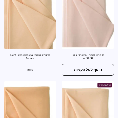
בד טריקו לבובות - צבע וורוד - Pink
בד טריקו לבובות - צבע סלמון בהיר - Light
₪
30.00
Salmon
הוסף לסל הקניות
₪
30
אזל מהמלאי