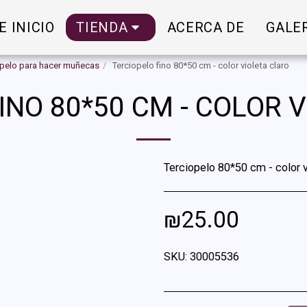
E INICIO
TIENDA
ACERCA DE
GALE
opelo para hacer muñecas
Terciopelo fino 80*50 cm - color violeta claro
INO 80*50 CM - COLOR 
Terciopelo 80*50 cm - color v
₪
25.00
SKU:
30005536