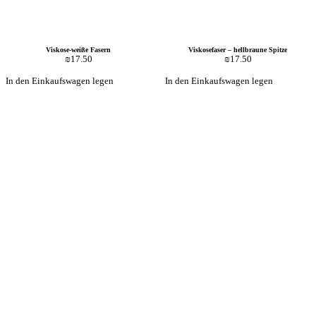
Viskose-weiße Fasern
Viskosefaser – hellbraune Spitze
₪
17.50
₪
17.50
In den Einkaufswagen legen
In den Einkaufswagen legen