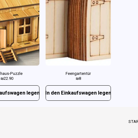
haus-Puzzle
Feengartentür
₪
22.90
₪
8
kaufswagen legen
In den Einkaufswagen legen
STAR