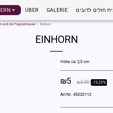
HERN
ÜBER
GALERIE
ת חולים לדובים
en und die Puppenhäuser
Einhorn
EINHORN
Höhe ca. 2,5 cm
₪
5
₪
5.90
-15.25%
Art.Nr.:
45020112